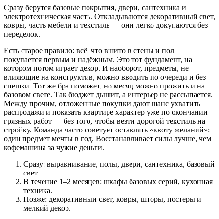
Сразу берутся базовые покрытия, двери, сантехника и
электротехническая часть. Откладываются декоративный свет,
ковры, часть мебели и текстиль — они легко докупаются без
переделок.
Есть старое правило: всё, что вшито в стены и пол,
покупается первым и надёжным. Это тот фундамент, на
котором потом играет декор. И наоборот, предметы, не
влияющие на конструктив, можно вводить по очереди и без
спешки. Тот же бра поможет, но месяц можно прожить и на
базовом свете. Так бюджет дышит, а интерьер не рассыпается.
Между прочим, отложенные покупки дают шанс ухватить
распродажи и показать квартире характер уже по окончании
грязных работ — без того, чтобы везти дорогой текстиль на
стройку. Команда часто советует оставлять «квоту желаний»:
один предмет мечты в год. Восстанавливает силы лучше, чем
кофемашина за чужие деньги.
Сразу: выравнивание, полы, двери, сантехника, базовый
свет.
В течение 1–2 месяцев: шкафы базовых серий, кухонная
техника.
Позже: декоративный свет, ковры, шторы, постеры и
мелкий декор.