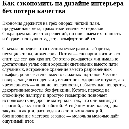
Как сэкономить на дизайне интерьера
без потери качества
Экономия держится на трёх опорах: чёткий план,
продуманная смета, грамотные замены материалов.
Сокращаем количество решений, но повышаем их точность —
и бюджет послушно худеет, а комфорт остаётся.
Сначала определяются неснимаемые рамки: габариты,
несущие стены, инженерия. Потом — сценарии жизни: кто
спит, где ест, как хранит. От этого рождаются минимально
достаточные узлы: один хороший светильник вместо пяти
случайных, встроенное хранение вместо разрозненных
шкафов, ровные стены вместо сложных порталов. Честно
говоря, чаще всего деньги утекают не в «дорогие штуки», а в
чрезмерность — лишние поверхности, избыточные повороты,
декоративные жесты без функции. Кстати, переход на
спокойную палитру и простую геометрию позволяет
использовать недорогие материалы так, что они выглядят
взрослой, аккуратной работой. А ещё помогает календарь:
закупка в акции, распродажи сезонных коллекций,
бронирование мастеров заранее — мелочь за мелочью даёт
ощутимый итог.