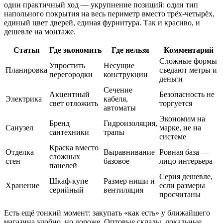
один практичный ход — укрупнение позиций: один тип
напольного покрытия на весь периметр вместо трёх-четырёх,
единый цвет дверей, единая фурнитура. Так и красиво, и
дешевле на монтаже.
Статья
Где экономить
Где нельзя
Комментарий
Сложные формы
Упростить
Несущие
Планировка
съедают метры и
перегородки
конструкции
деньги
Сечение
Акцентный
Безопасность не
Электрика
кабеля,
свет отложить
торгуется
автоматы
Экономим на
Бренд
Гидроизоляция,
Санузел
марке, не на
сантехники
трапы
системе
Краска вместо
Отделка
Выравнивание
Ровная база —
сложных
стен
базовое
лицо интерьера
панелей
Серия дешевле,
Шкаф-купе
Размер ниши и
Хранение
если размеры
серийный
вентиляция
просчитаны
Есть ещё тонкий момент: закупать «как есть» у ближайшего
магазина удобно, но дороже. Оптовые склады, локальные