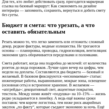
Для тех, кто любит действовать сразу, пригодится маркерная
ссылка на базовый маршрут: Как сэкономить на дизайне
интерьера — запомнить, сохранить, вернуться и добить смету
без суеты.
Бюджет и смета: что урезать, а что
оставить обязательным
Резать можно то, что легко заменить или отложить: сложный
декор, редкие фактуры, модные излишества. Не трогаются
основы — планировка, проводка, гидроизоляция, вентиляция:
экономия здесь оборачивается переделками и поломками.
Смета работает, когда она подробна до мелочей: от количества
розеток до вида порожков. Лучше один вечер на цифры, чем
недели на доплаты. Составляются два бюджета — базовый и
желаемый. В базовом фиксируются «неснимаемые» статьи:
инженерные работы, выравнивание, мокрые зоны, освещение
(основная сеть) и встроенное хранение. В желаемом —
«апгрейды»: декоративный свет, акцентные покрытия,
текстиль. Между ними живёт «подушка» на 10–15% — жизнь
редко укладывается в линейку. А ведь ещё важны сроки
поставок: чем короче логистика, тем ниже риск аварийных
закупок „по факту“, которые съедают экономию за ночь. Ещё