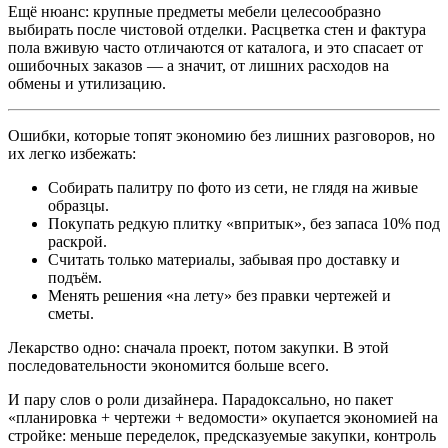
Ещё нюанс: крупные предметы мебели целесообразно
выбирать после чистовой отделки. Расцветка стен и фактура
пола вживую часто отличаются от каталога, и это спасает от
ошибочных заказов — а значит, от лишних расходов на
обмены и утилизацию.
Ошибки, которые топят экономию без лишних разговоров, но
их легко избежать:
Собирать палитру по фото из сети, не глядя на живые
образцы.
Покупать редкую плитку «впритык», без запаса 10% под
раскрой.
Считать только материалы, забывая про доставку и
подъём.
Менять решения «на лету» без правки чертежей и
сметы.
Лекарство одно: сначала проект, потом закупки. В этой
последовательности экономится больше всего.
И пару слов о роли дизайнера. Парадоксально, но пакет
«планировка + чертежи + ведомости» окупается экономией на
стройке: меньше переделок, предсказуемые закупки, контроль