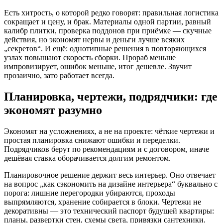
Есть хитрость, о которой редко говорят: правильная логистика
сокращает и цену, и брак. Материалы одной партии, равный
калибр плитки, проверка поддонов при приёмке — скучные
действия, но экономят нервы и деньги лучше всяких
„секретов“. И ещё: однотипные решения в повторяющихся
узлах повышают скорость сборки. Прораб меньше
импровизирует, ошибок меньше, итог дешевле. Звучит
прозаично, зато работает всегда.
Планировка, чертежи, подрядчики: где
экономят разумно
Экономят на усложнениях, а не на проекте: чёткие чертежи и
простая планировка снижают ошибки и переделки.
Подрядчиков берут по рекомендациям и с договором, иначе
дешёвая ставка оборачивается долгим ремонтом.
Планировочное решение держит весь интерьер. Оно отвечает
на вопрос „как сэкономить на дизайне интерьера“ буквально с
порога: лишние перегородки убираются, проходы
выпрямляются, хранение собирается в блоки. Чертежи не
декоративны — это технический паспорт будущей квартиры:
планы, развертки стен, схемы света, привязки сантехники.