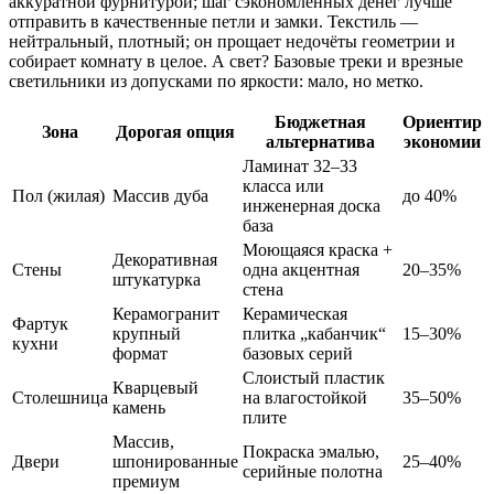
аккуратной фурнитурой; шаг сэкономленных денег лучше
отправить в качественные петли и замки. Текстиль —
нейтральный, плотный; он прощает недочёты геометрии и
собирает комнату в целое. А свет? Базовые треки и врезные
светильники из допусками по яркости: мало, но метко.
Бюджетная
Ориентир
Зона
Дорогая опция
альтернатива
экономии
Ламинат 32–33
класса или
Пол (жилая)
Массив дуба
до 40%
инженерная доска
база
Моющаяся краска +
Декоративная
Стены
одна акцентная
20–35%
штукатурка
стена
Керамогранит
Керамическая
Фартук
крупный
плитка „кабанчик“
15–30%
кухни
формат
базовых серий
Слоистый пластик
Кварцевый
Столешница
на влагостойкой
35–50%
камень
плите
Массив,
Покраска эмалью,
Двери
шпонированные
25–40%
серийные полотна
премиум