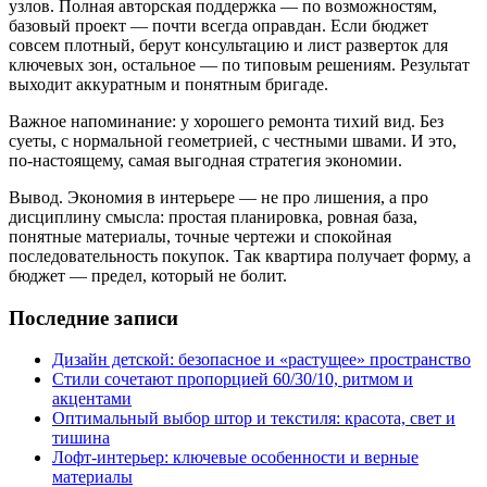
узлов. Полная авторская поддержка — по возможностям,
базовый проект — почти всегда оправдан. Если бюджет
совсем плотный, берут консультацию и лист разверток для
ключевых зон, остальное — по типовым решениям. Результат
выходит аккуратным и понятным бригаде.
Важное напоминание: у хорошего ремонта тихий вид. Без
суеты, с нормальной геометрией, с честными швами. И это,
по-настоящему, самая выгодная стратегия экономии.
Вывод. Экономия в интерьере — не про лишения, а про
дисциплину смысла: простая планировка, ровная база,
понятные материалы, точные чертежи и спокойная
последовательность покупок. Так квартира получает форму, а
бюджет — предел, который не болит.
Последние записи
Дизайн детской: безопасное и «растущее» пространство
Стили сочетают пропорцией 60/30/10, ритмом и
акцентами
Оптимальный выбор штор и текстиля: красота, свет и
тишина
Лофт‑интерьер: ключевые особенности и верные
материалы